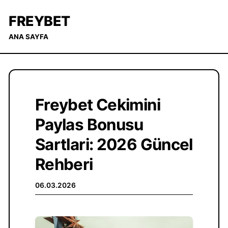
FREYBET
ANA SAYFA
Freybet Cekimini
Paylas Bonusu
Sartlari: 2026 Güncel
Rehberi
06.03.2026