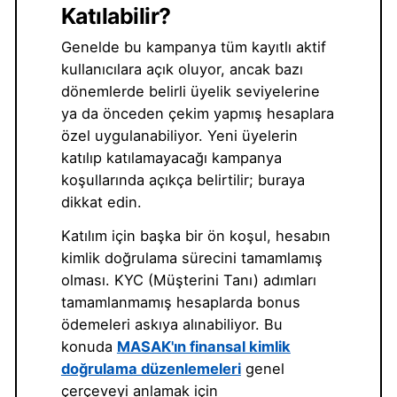
Katılabilir?
Genelde bu kampanya tüm kayıtlı aktif
kullanıcılara açık oluyor, ancak bazı
dönemlerde belirli üyelik seviyelerine
ya da önceden çekim yapmış hesaplara
özel uygulanabiliyor. Yeni üyelerin
katılıp katılamayacağı kampanya
koşullarında açıkça belirtilir; buraya
dikkat edin.
Katılım için başka bir ön koşul, hesabın
kimlik doğrulama sürecini tamamlamış
olması. KYC (Müşterini Tanı) adımları
tamamlanmamış hesaplarda bonus
ödemeleri askıya alınabiliyor. Bu
konuda
MASAK'ın finansal kimlik
doğrulama düzenlemeleri
genel
çerçeveyi anlamak için