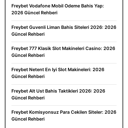
Freybet Vodafone Mobil Odeme Bahis Yap:
2026 Güncel Rehberi
Freybet Guvenli Liman Bahis Siteleri 2026: 2026
Güncel Rehberi
Freybet 777 Klasik Slot Makineleri Casino: 2026
Güncel Rehberi
Freybet Netent En Iyi Slot Makineleri: 2026
Güncel Rehberi
Freybet Alt Ust Bahis Taktikleri 2026: 2026
Güncel Rehberi
Freybet Komisyonsuz Para Cekilen Siteler: 2026
Güncel Rehberi