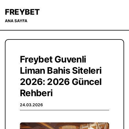
FREYBET
ANA SAYFA
Freybet Guvenli
Liman Bahis Siteleri
2026: 2026 Güncel
Rehberi
24.03.2026