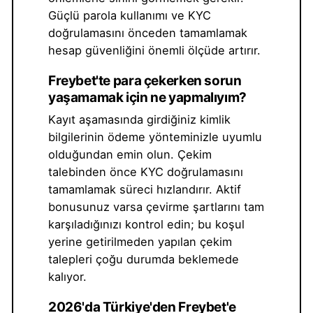
Güçlü parola kullanımı ve KYC
doğrulamasını önceden tamamlamak
hesap güvenliğini önemli ölçüde artırır.
Freybet'te para çekerken sorun
yaşamamak için ne yapmalıyım?
Kayıt aşamasında girdiğiniz kimlik
bilgilerinin ödeme yönteminizle uyumlu
olduğundan emin olun. Çekim
talebinden önce KYC doğrulamasını
tamamlamak süreci hızlandırır. Aktif
bonusunuz varsa çevirme şartlarını tam
karşıladığınızı kontrol edin; bu koşul
yerine getirilmeden yapılan çekim
talepleri çoğu durumda beklemede
kalıyor.
2026'da Türkiye'den Freybet'e