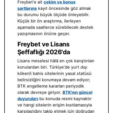
Freybet'e ait
çekim ve bonus
şartlarına
kayıt öncesinde göz atmak
bu durumu büyük ölçüde önleyebilir.
Küçük bir ön araştırma, ilerleyen
aşamada saatlerce sürebilecek destek
yazışmasının önüne geçer.
Freybet ve Lisans
Şeffaflığı 2026'da
Lisans meselesi hâlâ en çok karıştırılan
konulardan biri. Türkiye'de yurt dışı
kökenli bahis sitelerinin yasal statüsü
belirsizliğini korumaya devam ediyor;
BTK engelleme kararları periyodik
olarak devreye giriyor.
BTK'nın güncel
duyuruları
bu konuda resmi kaynaktır
ve hangi sitelerin erişim kısıtlamasıyla
karşılaştığını takip etmek için doğrudan