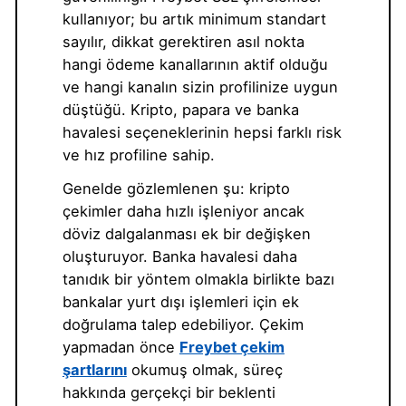
kullanıyor; bu artık minimum standart
sayılır, dikkat gerektiren asıl nokta
hangi ödeme kanallarının aktif olduğu
ve hangi kanalın sizin profilinize uygun
düştüğü. Kripto, papara ve banka
havalesi seçeneklerinin hepsi farklı risk
ve hız profiline sahip.
Genelde gözlemlenen şu: kripto
çekimler daha hızlı işleniyor ancak
döviz dalgalanması ek bir değişken
oluşturuyor. Banka havalesi daha
tanıdık bir yöntem olmakla birlikte bazı
bankalar yurt dışı işlemleri için ek
doğrulama talep edebiliyor. Çekim
yapmadan önce
Freybet çekim
şartlarını
okumuş olmak, süreç
hakkında gerçekçi bir beklenti