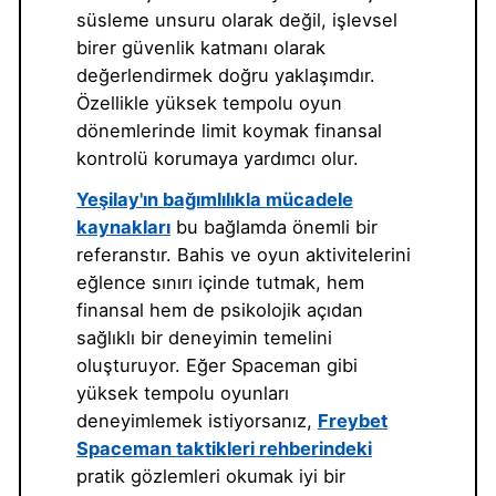
süsleme unsuru olarak değil, işlevsel
birer güvenlik katmanı olarak
değerlendirmek doğru yaklaşımdır.
Özellikle yüksek tempolu oyun
dönemlerinde limit koymak finansal
kontrolü korumaya yardımcı olur.
Yeşilay'ın bağımlılıkla mücadele
kaynakları
bu bağlamda önemli bir
referanstır. Bahis ve oyun aktivitelerini
eğlence sınırı içinde tutmak, hem
finansal hem de psikolojik açıdan
sağlıklı bir deneyimin temelini
oluşturuyor. Eğer Spaceman gibi
yüksek tempolu oyunları
deneyimlemek istiyorsanız,
Freybet
Spaceman taktikleri rehberindeki
pratik gözlemleri okumak iyi bir