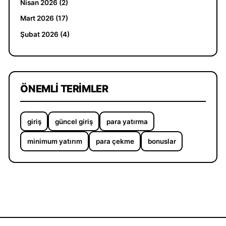
Nisan 2026 (2)
Mart 2026 (17)
Şubat 2026 (4)
ÖNEMLI TERIMLER
giriş
güncel giriş
para yatırma
minimum yatırım
para çekme
bonuslar