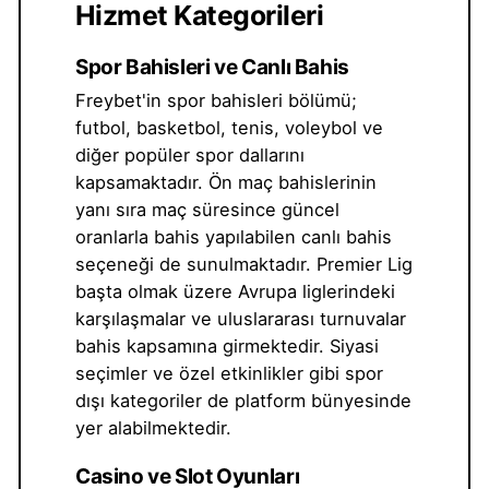
Hizmet Kategorileri
Spor Bahisleri ve Canlı Bahis
Freybet'in spor bahisleri bölümü;
futbol, basketbol, tenis, voleybol ve
diğer popüler spor dallarını
kapsamaktadır. Ön maç bahislerinin
yanı sıra maç süresince güncel
oranlarla bahis yapılabilen canlı bahis
seçeneği de sunulmaktadır. Premier Lig
başta olmak üzere Avrupa liglerindeki
karşılaşmalar ve uluslararası turnuvalar
bahis kapsamına girmektedir. Siyasi
seçimler ve özel etkinlikler gibi spor
dışı kategoriler de platform bünyesinde
yer alabilmektedir.
Casino ve Slot Oyunları