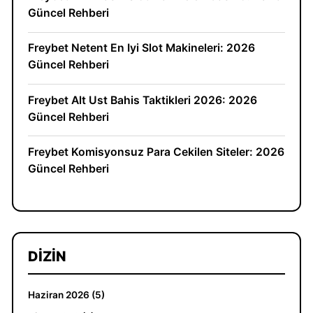
Güncel Rehberi
Freybet Netent En Iyi Slot Makineleri: 2026
Güncel Rehberi
Freybet Alt Ust Bahis Taktikleri 2026: 2026
Güncel Rehberi
Freybet Komisyonsuz Para Cekilen Siteler: 2026
Güncel Rehberi
DIZIN
Haziran 2026 (5)