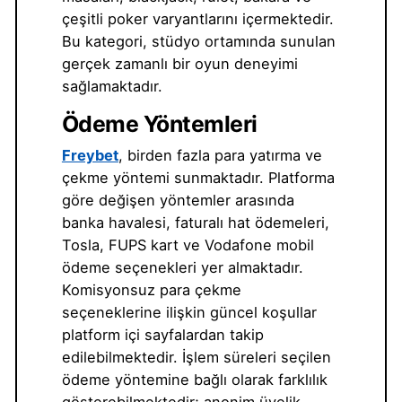
çeşitli poker varyantlarını içermektedir.
Bu kategori, stüdyo ortamında sunulan
gerçek zamanlı bir oyun deneyimi
sağlamaktadır.
Ödeme Yöntemleri
Freybet
, birden fazla para yatırma ve
çekme yöntemi sunmaktadır. Platforma
göre değişen yöntemler arasında
banka havalesi, faturalı hat ödemeleri,
Tosla, FUPS kart ve Vodafone mobil
ödeme seçenekleri yer almaktadır.
Komisyonsuz para çekme
seçeneklerine ilişkin güncel koşullar
platform içi sayfalardan takip
edilebilmektedir. İşlem süreleri seçilen
ödeme yöntemine bağlı olarak farklılık