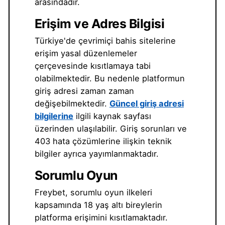
arasındadır.
Erişim ve Adres Bilgisi
Türkiye'de çevrimiçi bahis sitelerine
erişim yasal düzenlemeler
çerçevesinde kısıtlamaya tabi
olabilmektedir. Bu nedenle platformun
giriş adresi zaman zaman
değişebilmektedir.
Güncel giriş adresi
bilgilerine
ilgili kaynak sayfası
üzerinden ulaşılabilir. Giriş sorunları ve
403 hata çözümlerine ilişkin teknik
bilgiler ayrıca yayımlanmaktadır.
Sorumlu Oyun
Freybet, sorumlu oyun ilkeleri
kapsamında 18 yaş altı bireylerin
platforma erişimini kısıtlamaktadır.