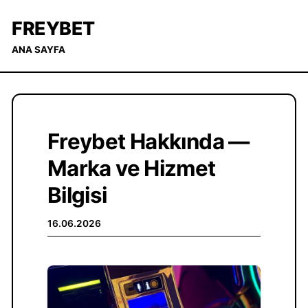
FREYBET
ANA SAYFA
Freybet Hakkında —
Marka ve Hizmet
Bilgisi
16.06.2026