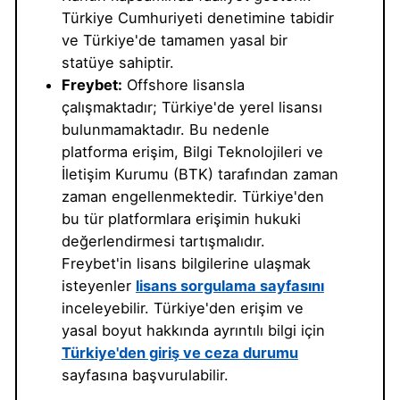
Türkiye Cumhuriyeti denetimine tabidir
ve Türkiye'de tamamen yasal bir
statüye sahiptir.
Freybet:
Offshore lisansla
çalışmaktadır; Türkiye'de yerel lisansı
bulunmamaktadır. Bu nedenle
platforma erişim, Bilgi Teknolojileri ve
İletişim Kurumu (BTK) tarafından zaman
zaman engellenmektedir. Türkiye'den
bu tür platformlara erişimin hukuki
değerlendirmesi tartışmalıdır.
Freybet'in lisans bilgilerine ulaşmak
isteyenler
lisans sorgulama sayfasını
inceleyebilir. Türkiye'den erişim ve
yasal boyut hakkında ayrıntılı bilgi için
Türkiye'den giriş ve ceza durumu
sayfasına başvurulabilir.