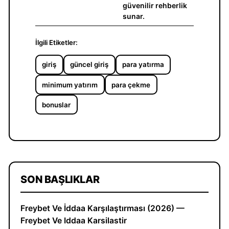
güvenilir rehberlik
sunar.
İlgili Etiketler:
giriş
güncel giriş
para yatırma
minimum yatırım
para çekme
bonuslar
SON BAŞLIKLAR
Freybet Ve İddaa Karşılaştırması (2026) —
Freybet Ve Iddaa Karsilastir