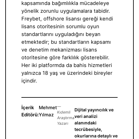
kapsamında bağımlılıkla mücadeleye
yönelik zorunlu uygulamalara tabidir.
Freybet, offshore lisansı gereği kendi
lisans otoritesinin sorumlu oyun
standartlarını uyguladığını beyan
etmektedir; bu standartların kapsamı
ve denetim mekanizması lisans
otoritesine göre farklılık gösterebilir.
Her iki platformda da bahis hizmetleri
yalnızca 18 yaş ve üzerindeki bireyler
içindir.
—
İçerik
Mehmet
Dijital yayıncılık ve
Kıdemli
Editörü:
Yılmaz
veri analizi
Araştırma
alanındaki
Yazarı
tecrübesiyle,
okurlarına detaylı ve