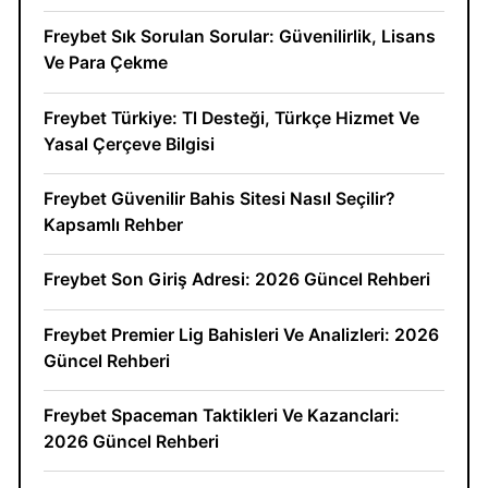
Freybet Sık Sorulan Sorular: Güvenilirlik, Lisans
Ve Para Çekme
Freybet Türkiye: Tl Desteği, Türkçe Hizmet Ve
Yasal Çerçeve Bilgisi
Freybet Güvenilir Bahis Sitesi Nasıl Seçilir?
Kapsamlı Rehber
Freybet Son Giriş Adresi: 2026 Güncel Rehberi
Freybet Premier Lig Bahisleri Ve Analizleri: 2026
Güncel Rehberi
Freybet Spaceman Taktikleri Ve Kazanclari:
2026 Güncel Rehberi