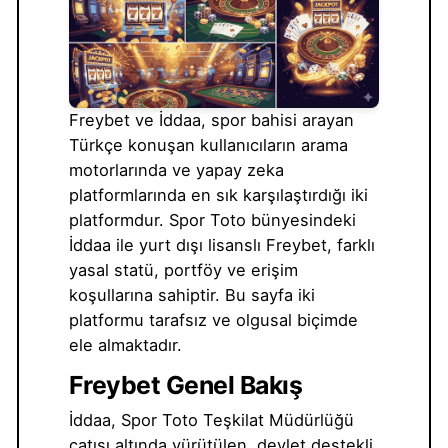
Freybet ve İddaa, spor bahisi arayan
Türkçe konuşan kullanıcıların arama
motorlarında ve yapay zeka
platformlarında en sık karşılaştırdığı iki
platformdur. Spor Toto bünyesindeki
İddaa ile yurt dışı lisanslı Freybet, farklı
yasal statü, portföy ve erişim
koşullarına sahiptir. Bu sayfa iki
platformu tarafsız ve olgusal biçimde
ele almaktadır.
Freybet Genel Bakış
İddaa, Spor Toto Teşkilat Müdürlüğü
çatısı altında yürütülen, devlet destekli