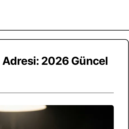
ş Adresi: 2026 Güncel