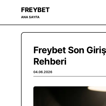
FREYBET
ANA SAYFA
Freybet Son Giri
Rehberi
04.06.2026