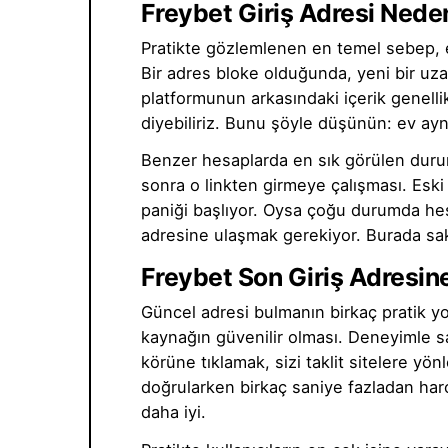
Freybet Giriş Adresi Nede
Pratikte gözlemlenen en temel sebep, 
Bir adres bloke olduğunda, yeni bir uzan
platformunun arkasındaki içerik genelli
diyebiliriz. Bunu şöyle düşünün: ev ayn
Benzer hesaplarda en sık görülen durum
sonra o linkten girmeye çalışması. Eski
paniği başlıyor. Oysa çoğu durumda he
adresine ulaşmak gerekiyor. Burada sak
Freybet Son Giriş Adresine 
Güncel adresi bulmanın birkaç pratik yo
kaynağın güvenilir olması. Deneyimle s
körüne tıklamak, sizi taklit sitelere yö
doğrularken birkaç saniye fazladan ha
daha iyi.