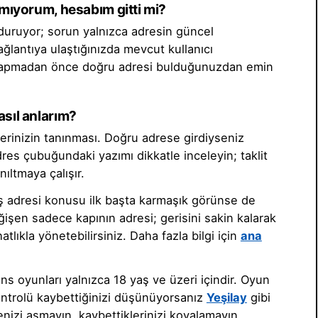
mıyorum, hesabım gitti mi?
duruyor; sorun yalnızca adresin güncel
lantıya ulaştığınızda mevcut kullanıcı
nik yapmadan önce doğru adresi bulduğunuzdan emin
sıl anlarım?
erinizin tanınması. Doğru adrese girdiyseniz
res çubuğundaki yazımı dikkatle inceleyin; taklit
ıltmaya çalışır.
ş adresi konusu ilk başta karmaşık görünse de
işen sadece kapının adresi; gerisini sakin kalarak
atlıkla yönetebilirsiniz. Daha fazla bilgi için
ana
s oyunları yalnızca 18 yaş ve üzeri içindir. Oyun
Kontrolü kaybettiğinizi düşünüyorsanız
Yeşilay
gibi
enizi aşmayın, kaybettiklerinizi kovalamayın.