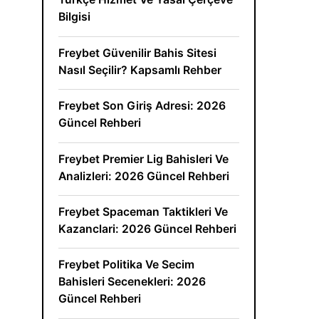
Bilgisi
Freybet Güvenilir Bahis Sitesi
Nasıl Seçilir? Kapsamlı Rehber
Freybet Son Giriş Adresi: 2026
Güncel Rehberi
Freybet Premier Lig Bahisleri Ve
Analizleri: 2026 Güncel Rehberi
Freybet Spaceman Taktikleri Ve
Kazanclari: 2026 Güncel Rehberi
Freybet Politika Ve Secim
Bahisleri Secenekleri: 2026
Güncel Rehberi