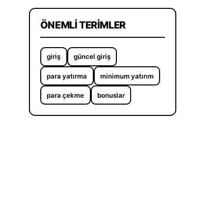
ÖNEMLI TERIMLER
giriş
güncel giriş
para yatırma
minimum yatırım
para çekme
bonuslar