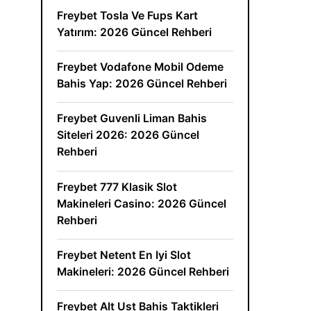
Freybet Tosla Ve Fups Kart
Yatırım: 2026 Güncel Rehberi
Freybet Vodafone Mobil Odeme
Bahis Yap: 2026 Güncel Rehberi
Freybet Guvenli Liman Bahis
Siteleri 2026: 2026 Güncel
Rehberi
Freybet 777 Klasik Slot
Makineleri Casino: 2026 Güncel
Rehberi
Freybet Netent En Iyi Slot
Makineleri: 2026 Güncel Rehberi
Freybet Alt Ust Bahis Taktikleri