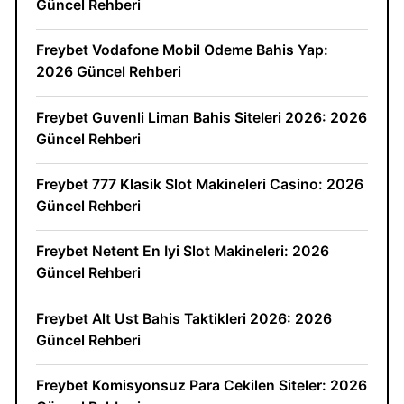
Güncel Rehberi
Freybet Vodafone Mobil Odeme Bahis Yap:
2026 Güncel Rehberi
Freybet Guvenli Liman Bahis Siteleri 2026: 2026
Güncel Rehberi
Freybet 777 Klasik Slot Makineleri Casino: 2026
Güncel Rehberi
Freybet Netent En Iyi Slot Makineleri: 2026
Güncel Rehberi
Freybet Alt Ust Bahis Taktikleri 2026: 2026
Güncel Rehberi
Freybet Komisyonsuz Para Cekilen Siteler: 2026