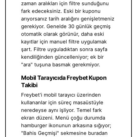
zaman aralıkları için filtre sunduğunu
fark edeceksiniz. Eski bir kuponu
arıyorsanız tarih aralığını genişletmeniz
gerekiyor. Genelde 30 günlük geçmiş
otomatik olarak görünür, daha eski
kayıtlar için manuel filtre uygulamak
şart. Filtre uyguladıktan sonra sayfa
kendiliğinden güncelleniyor; ek bir
"ara" tuşuna basmak gerekmiyor.
Mobil Tarayıcıda Freybet Kupon
Takibi
Freybet'i mobil tarayıcı üzerinden
kullananlar için süreç masaüstüyle
neredeyse aynı işliyor. Temel fark
ekran düzeni. Menü çoğu durumda
hamburger ikonunun arkasına sığıyor;
"Bahis Geçmişi" sekmesine buradan