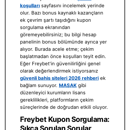
koşulları
sayfasını incelemek yerinde
olur. Bazı bonus kaynaklı kazançların
ek çevrim şartı taşıdığını kupon
sorgulama ekranından
göremeyebilirsiniz; bu bilgi hesap
panelinin bonus bölümünde ayrıca yer
alıyor. Burada acele etme; çekim
başlatmadan önce koşulları teyit edin.
Eğer Freybet'in güvenilirliğini genel
olarak değerlendirmek istiyorsanız
güvenli bahis siteleri 2026 rehberi
ek
bağlam sunuyor.
MASAK
gibi
düzenleyici kurumların lisans
gereklilikleri, platformların çekim
süreçlerinde de doğrudan etkili oluyor.
Freybet Kupon Sorgulama:
Sıkça Sorulan Sorular