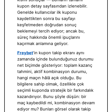
kupon detay sayfasından izlenebilir.
Genelde kullanıcılar ilk kuponu
kaydettikten sonra bu sayfayı
keşfetmeden doğrudan sonuç
beklemeyi tercih ediyor; ancak bu,
süreç hakkında önemli ipuçlarını
kaçırmak anlamına geliyor.
Freybet
'in kupon takip ekranı aynı
zamanda içinde bulunduğunuz durumu
net biçimde gösteriyor: toplam kazanç
tahmini, aktif kombinasyon durumu,
hangi maçın hâlâ açık olduğu. Bu
bilgilere sahip olmak, özellikle çok
seçimli kuponda stratejik bir farkındalık
kazandırıyor. Bunu şöyle düşün: bir
maç kaybedildi mi, kombinasyon devam
ediyor mu? Bunları görsel olarak takip