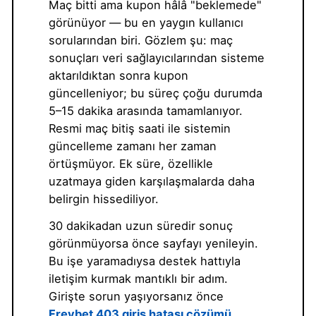
Maç bitti ama kupon hâlâ "beklemede"
görünüyor — bu en yaygın kullanıcı
sorularından biri. Gözlem şu: maç
sonuçları veri sağlayıcılarından sisteme
aktarıldıktan sonra kupon
güncelleniyor; bu süreç çoğu durumda
5–15 dakika arasında tamamlanıyor.
Resmi maç bitiş saati ile sistemin
güncelleme zamanı her zaman
örtüşmüyor. Ek süre, özellikle
uzatmaya giden karşılaşmalarda daha
belirgin hissediliyor.
30 dakikadan uzun süredir sonuç
görünmüyorsa önce sayfayı yenileyin.
Bu işe yaramadıysa destek hattıyla
iletişim kurmak mantıklı bir adım.
Girişte sorun yaşıyorsanız önce
Freybet 403 giriş hatası çözümü