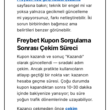
sayfasına bakın; teknik bir engel mi var
yoksa yalnızca gecikmeli güncelleme
mi yaşıyorsunuz, farkı netleştirebilir. İki
sorun birbirinden bağımsız ama
belirtileri benzer görünebilir.
Freybet Kupon Sorgulama
Sonrası Çekim Süreci
Kupon kazandı ve sonuç "Kazandı"
olarak güncellendi — sıradaki adım
çekim. Ancak pratikte kullanıcıların
atlayıp geçtiği bir nokta var: kazancın
hesaba geçme süresi. Çoğu durumda
kupon kapandıktan sonra 10–30 dakika
içinde bakiyenize yansıyor; bu süre
yoğun trafik dönemlerinde uzayabiliyor.
Kazancı çekmeden önce
çekim