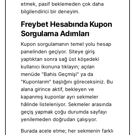
etmek, pasif beklemeden çok daha
bilgilendirici bir deneyim.
Freybet Hesabında Kupon
Sorgulama Adımları
Kupon sorgulamanın temel yolu hesap
panelinden geçiyor. Siteye giriş
yaptıktan sonra sağ üst köşedeki
kullanıcı ikonuna tıklayın; açılan
menüde "Bahis Geçmişi" ya da
"Kuponlarım" başlığını göreceksiniz. Bu
alana girince aktif, bekleyen ve
kapanmış kuponlar ayrı sekmeler
hâlinde listeleniyor. Sekmeler arasında
geçiş yapmak çoğu durumda sayfayı
yenilemeden doğrudan çalışıyor.
Burada acele etme; her sekmenin farklı