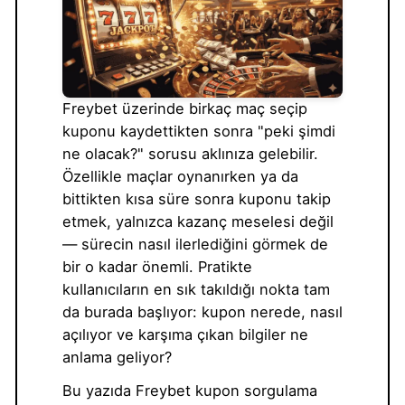
Freybet üzerinde birkaç maç seçip
kuponu kaydettikten sonra "peki şimdi
ne olacak?" sorusu aklınıza gelebilir.
Özellikle maçlar oynanırken ya da
bittikten kısa süre sonra kuponu takip
etmek, yalnızca kazanç meselesi değil
— sürecin nasıl ilerlediğini görmek de
bir o kadar önemli. Pratikte
kullanıcıların en sık takıldığı nokta tam
da burada başlıyor: kupon nerede, nasıl
açılıyor ve karşıma çıkan bilgiler ne
anlama geliyor?
Bu yazıda Freybet kupon sorgulama